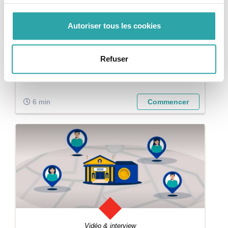
Autoriser tous les cookies
Article
AIDES ET FINANCEMENTS
Le concours des rubans du Patrimoine
Refuser
Vous avez terminé un projet de restauration ?
Candidatez à ce concours organisé par la Fédération
Française du Bâtiment.
6 min
Commencer
Vidéo & interview