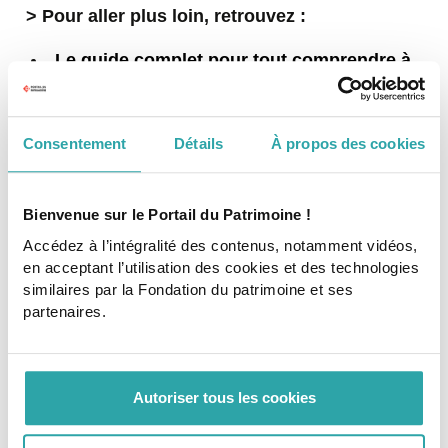
> Pour aller plus loin, retrouvez :
Le guide complet pour tout comprendre à
la collecte de dons
, l'outil phare de la
Fondation du patrimoine qui couvre en
moyenne 10% du plan de financement.
Consentement
Détails
À propos des cookies
Tous les détails du dispositif et les
démarches pour candidater au
Loto du
patrimoine
.
Bienvenue sur le Portail du Patrimoine !
Le panorama de l'ensemble des leviers de
Accédez à l’intégralité des contenus, notamment vidéos,
financement
de la Fondation
du patrimoine
en acceptant l’utilisation des cookies et des technologies
pour les
projets public
.
similaires par la Fondation du patrimoine et ses
partenaires.
Informations complémentaires
Contenu proposé par :
Le programme Petites
Villes de demain de l'ANCT
Autoriser tous les cookies