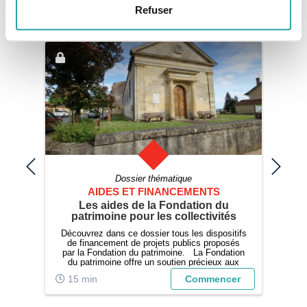
Refuser
Pour aller plus loin
Dossier thématique
AIDES ET FINANCEMENTS
ser
Les aides de la Fondation du
Le
patrimoine pour les collectivités
Découvrez dans ce dossier tous les dispositifs
ment
de financement de projets publics proposés
d’i
es
par la Fondation du patrimoine. La Fondation
du patrimoine offre un soutien précieux aux
collectivités et associations engagées dans la
er
15 min
Commencer
2
sauvegarde et la valorisation du patrimoine
public local. Ce dos...