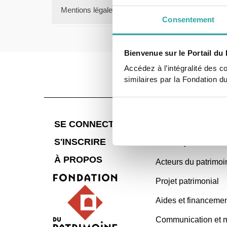
Le patrimoine en France
Mentions légales
Consentement
Protection du patrimoine
Mentions légales
Types de patrimoine
Conditions générales d'utilisation
Acteurs du patrimoine
Bienvenue sur le Portail du 
Subventions et financements
Accédez à l’intégralité des c
Maîtrise d'œuvre et opérationnel
similaires par la Fondation d
Expertises et ressources
Ingénierie de projet
Projet patrimonial
SE CONNECTER
PARTICULIER
Diagnostic & stratégie patrimoniale
S'INSCRIRE
Culture patrimoine
Travaux & suivi de projet
Impacts des projets
À PROPOS
Acteurs du patrimoi
Retours d'expérience
Projet patrimonial
Aides et financements
Aides de la Fondation du patrimoine
Aides et financeme
Subventions et aides publiques
Communication et m
Communication et mobilisation