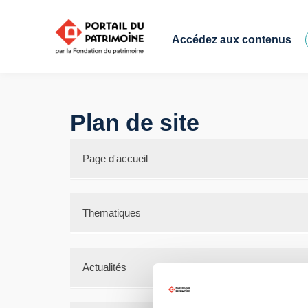
Accédez aux contenus
Plan de site
Page d'accueil
Bienvenue
À propos
Thematiques
FAQ
Documents de référence
calculette-potentiel-collecte
Marketing et Communication
Actualités
Animation de collecte
Culture patrimoine