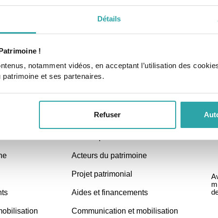
Détails
Patrimoine !
ontenus, notamment vidéos, en acceptant l’utilisation des cookie
u patrimoine et ses partenaires.
Refuser
Auto
COLLECTIVITÉ
Culture patrimoine
ne
Acteurs du patrimoine
Projet patrimonial
Av
mi
de
nts
Aides et financements
obilisation
Communication et mobilisation