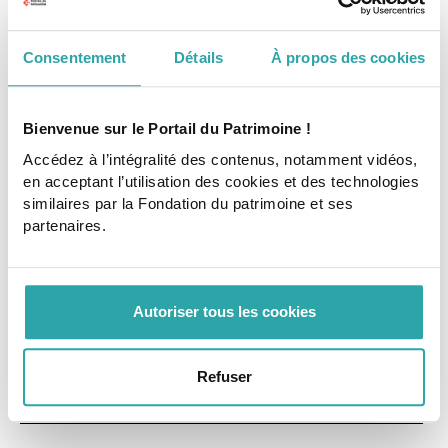
Consentement
Détails
À propos des cookies
Guide & boîte à outils
Bienvenue sur le Portail du Patrimoine !
COMMUNICATION ET MOBILISATION
Accédez à l’intégralité des contenus, notamment vidéos,
9 outils pour dynamiser votre collecte de
en acceptant l’utilisation des cookies et des technologies
dons
similaires par la Fondation du patrimoine et ses
Découvrez ici un panorama des outils activables pour
donner plus de visibilité à votre projet patrimoine, et
partenaires.
mobiliser ainsi les donateurs.
30 min
Commencer
Autoriser tous les cookies
Refuser
;