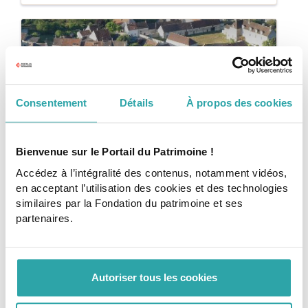
Consentement
Détails
À propos des cookies
Bienvenue sur le Portail du Patrimoine !
Article
ACTEURS DU PATRIMOINE
Accédez à l’intégralité des contenus, notamment vidéos,
L'Agence nationale de la cohésion des
en acceptant l’utilisation des cookies et des technologies
territoires (ANCT)
similaires par la Fondation du patrimoine et ses
Faciliter l’accès des collectivités aux ressources
partenaires.
nécessaires pour mener à bien leurs projets de territoire.
3 min
Commencer
Autoriser tous les cookies