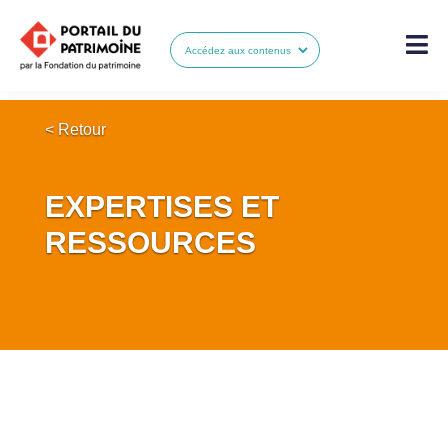
< Retour
EXPERTISES ET
RESSOURCES