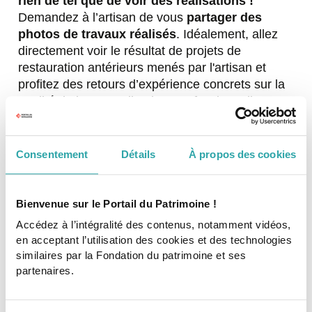
rien de tel que de voir des réalisations !
Demandez à l’artisan de vous
partager des
photos de travaux réalisés
. Idéalement, allez
directement voir le résultat de projets de
restauration antérieurs menés par l'artisan et
profitez des retours d’expérience concrets sur la
qualité de leur travail et leur professionnalisme.
Consentement
Détails
À propos des cookies
TENEZ COMPTE DES
CERTIFICATIONS
Bienvenue sur le Portail du Patrimoine !
Il n’existe pas d’accréditation dédiée à la
Accédez à l’intégralité des contenus, notamment vidéos,
restauration du patrimoin
e. Vous pouvez
en acceptant l’utilisation des cookies et des technologies
cependant bien regarder les certifications et
similaires par la Fondation du patrimoine et ses
diplômes des artisans pour être sûrs d’avoir une
partenaires.
bonne correspondance entre leurs qualifications
et la complexité d’un chantier sur de l’ancien.