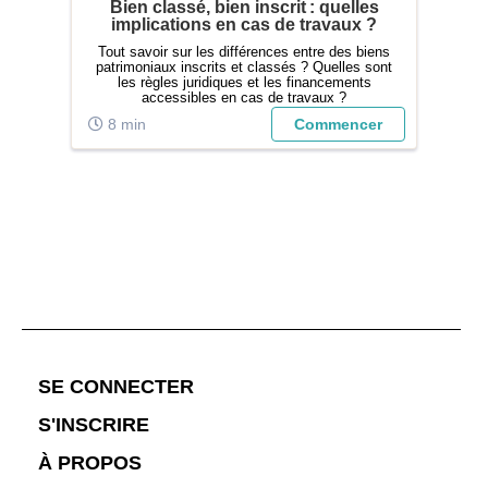
r les
Bien classé, bien inscrit : quelles
implications en cas de travaux ?
ad
vis
Tout savoir sur les différences entre des biens
A
n.
patrimoniaux inscrits et classés ? Quelles sont
ave
les règles juridiques et les financements
peu
accessibles en cas de travaux ?
adm
de
er
8 min
Commencer
2
Le
;
SE CONNECTER
S'INSCRIRE
À PROPOS