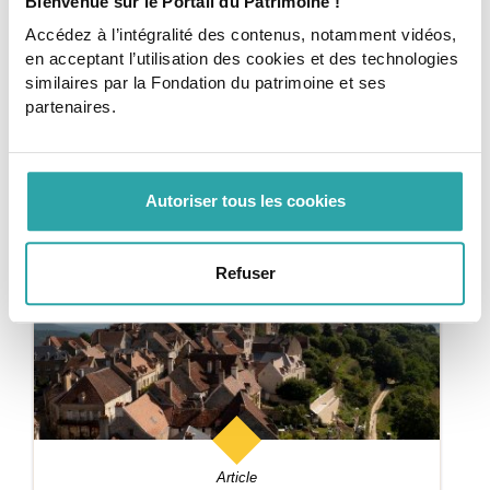
Bienvenue sur le Portail du Patrimoine !
Accédez à l’intégralité des contenus, notamment vidéos,
Article
en acceptant l’utilisation des cookies et des technologies
CULTURE PATRIMOINE
similaires par la Fondation du patrimoine et ses
Comment classer un territoire au titre des
partenaires.
SPR ?
Les grandes étapes de la procédure de classement d’un
territoire au titre des sites patrimoniaux remarquables
(SPR).
Autoriser tous les cookies
4 min
Commencer
Refuser
Article