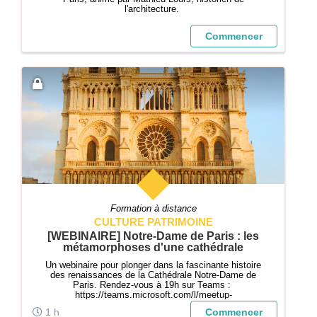
l'architecture.
Commencer
Formation à distance
CULTURE PATRIMOINE
[WEBINAIRE] Notre-Dame de Paris : les
métamorphoses d'une cathédrale
Un webinaire pour plonger dans la fascinante histoire
des renaissances de la Cathédrale Notre-Dame de
Paris. Rendez-vous à 19h sur Teams :
https://teams.microsoft.com/l/meetup-
join/19%3ameeting_ZWYzMDIzNzktNWJhYy00ODQ5L
1 h
Commencer
WI0MDItYTY3Mzk1MTQ3NzE1%40thread.v2/0?