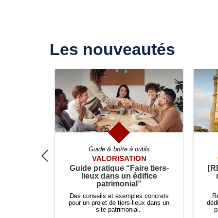
Les nouveautés
ils
Guide & boîte à outils
FÉRENCE
VALORISATION
de collecte
Guide pratique “Faire tiers-
[R
tion)
lieux dans un édifice
patrimonial”
ccéder à la
 collecte du
Des conseils et exemples concrets
Re
Collecte.
pour un projet de tiers-lieux dans un
déd
n "Accès
site patrimonial.
p
 ce lien