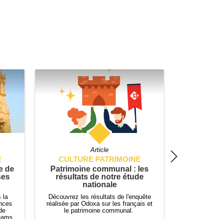
Article
E
CULTURE PATRIMOINE
CULT
e de
Patrimoine communal : les
Le point
ses
résultats de notre étude
« Prote
nationale
 la
Découvrez les résultats de l'enquête
Les incen
ances
réalisée par Odoxa sur les français et
peuvent r
de
le patrimoine communal.
les eff
Teams
patrimoi