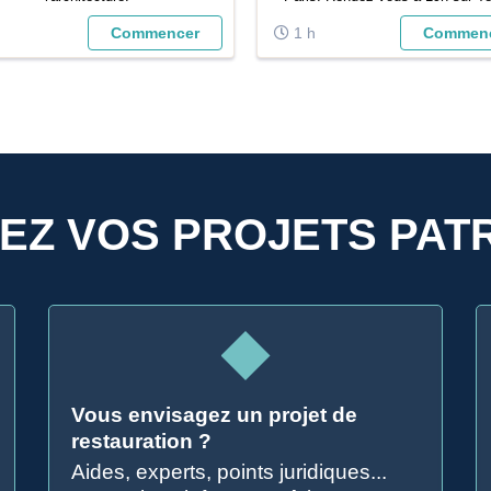
:
https://teams.microsoft.com/l/m
Commencer
1 h
Commen
-
join/19%3ameeting_ZWYzMDIz
NWJhYy00ODQ5LWI0MDItYTY
1MTQ3NzE1%40thread.v2/0
context=%7b%22Tid%22%3a%
5d68de-6...
TEZ VOS PROJETS PAT
Vous envisagez un projet de
restauration ?
Aides, experts, points juridiques...