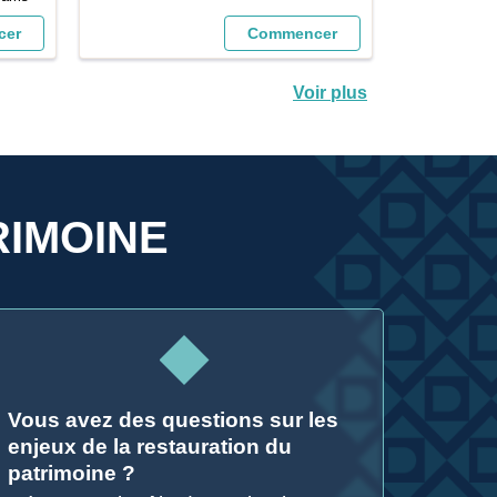
gérer l
eetup
cer
Commencer
Nzkt
3Mzk
?
Voir plus
22e8
RIMOINE
Vous avez des questions sur les
enjeux de la restauration du
patrimoine ?