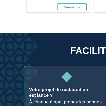
moine.fr/calc
llecte
mmencer
Commencer
FACILI
Votre projet de restauration
est lancé ?
À chaque étape, prenez les bonnes