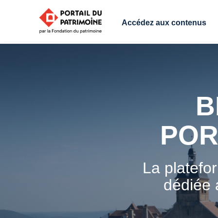
Accédez aux contenus
B
POR
La platefo
dédiée 