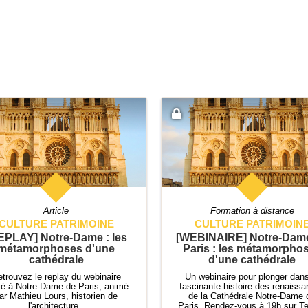
Article
Formation à distance
CULTURE PATRIMOINE
CULTURE PATRIMOIN
EPLAY] Notre-Dame : les
[WEBINAIRE] Notre-Dam
métamorphoses d'une
Paris : les métamorpho
cathédrale
d'une cathédrale
trouvez le replay du webinaire
Un webinaire pour plonger dans
ié à Notre-Dame de Paris, animé
fascinante histoire des renaiss
ar Mathieu Lours, historien de
de la Cathédrale Notre-Dame 
l'architecture.
Paris. Rendez-vous à 19h sur 