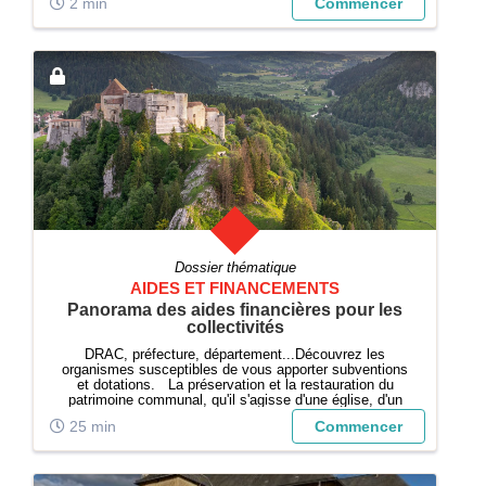
2 min
Commencer
Dossier thématique
AIDES ET FINANCEMENTS
Panorama des aides financières pour les
collectivités
DRAC, préfecture, département...Découvrez les
organismes susceptibles de vous apporter subventions
et dotations. La préservation et la restauration du
patrimoine communal, qu'il s'agisse d'une église, d'un
monument ou d'un bâtiment ancien, sont des enjeux
25 min
Commencer
majeurs pour les collectivités local...