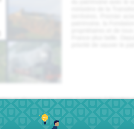
du patrimoine avec le s
ministère de la Transit
territoires. Premier act
patrimoine, la Fondation
propriétaires et de tous
France plus belle. Depu
priorité de sauver le pa
ation et découvrir les projets à soutenir ? Rendez
 les réseaux sociaux.