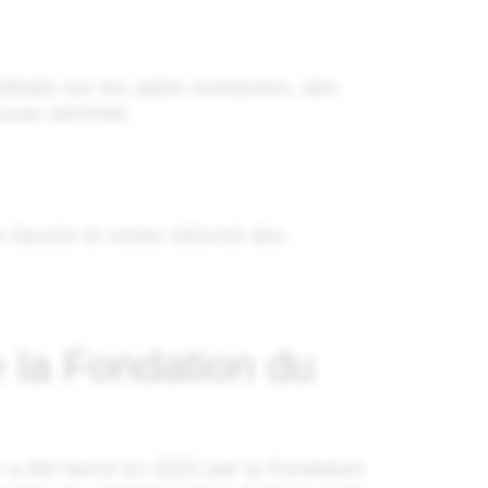
étails sur les aides existantes, des
oute sérénité.
favoris et rester informé des
 la Fondation du
e a été lancé en 2022 par la Fondation