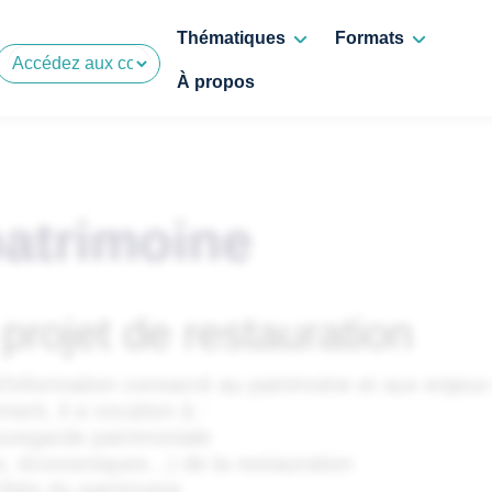
Thématiques
Formats
À propos
patrimoine
projet de restauration
e d’information consacré au patrimoine et aux enjeu
ment, il a vocation à :
auvegarde patrimoniale
x, économiques...) de la restauration
côtés du patrimoine