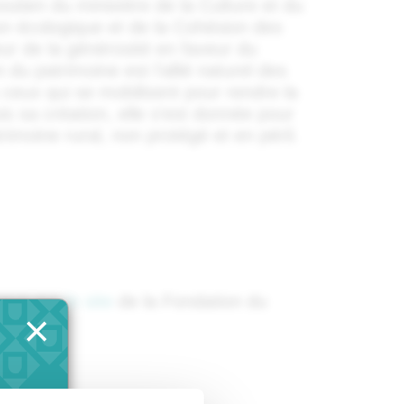
outien du ministère de la Culture et du
ion écologique et de la Cohésion des
eur de la générosité en faveur du
 du patrimoine est l’allié naturel des
 ceux qui se mobilisent pour rendre la
is sa création, elle s’est donnée pour
trimoine rural, non protégé et en péril.
-vous sur
le site
de la Fondation du
×