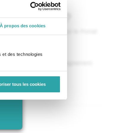
 de contenu ?
À propos des cookies
rs de votre navigation sur le Portail
s et des technologies
 bénéficier de son accompagnement.
riser tous les cookies