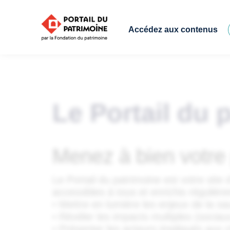
Accédez aux contenus
Le Portail du 
Menez à bien votre 
Le Portail du patrimoine est votre sit
accessibles à tous et enrichis régulière
• Mettre en lumière les enjeux de la s
• Révéler les impacts multiples (sociau
• Présenter les acteurs impliqués aux 