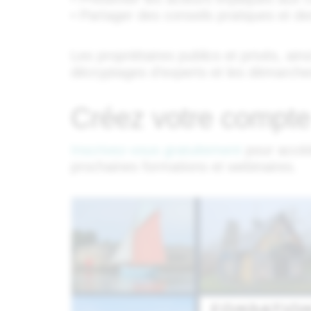
• Partager des conseils pratiques et d
Les propriétaires publics et privés, ai
décryptages d’experts et les démarches
Créez votre compte
Inscrivez-vous gratuitement
pour accéd
prochaines formations et webinaires.