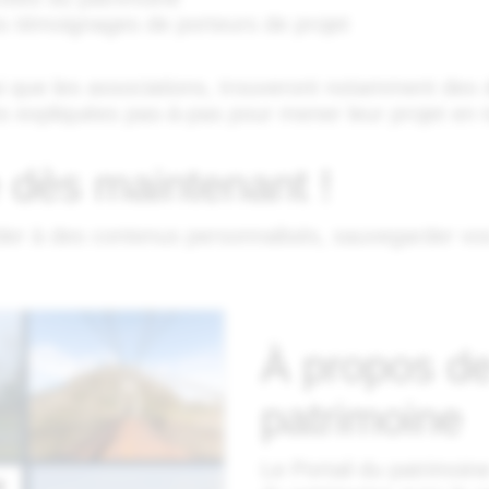
es témoignages de porteurs de projet
nsi que les associations, trouveront notamment des d
 expliquées pas-à-pas pour mener leur projet en t
 dès maintenant !
er à des contenus personnalisés, sauvegarder vos 
À propos de
patrimoine
Le Portail du patrimoin