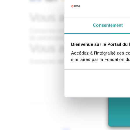
Vous avez des ques
Consentement
Contactez-nous via
notre formulaire en
du patrimoine.
Vous avez un projet
Bienvenue sur le Portail du 
Accédez à l’intégralité des c
similaires par la Fondation d
Contactez dès aujourd’hui
votre déléga