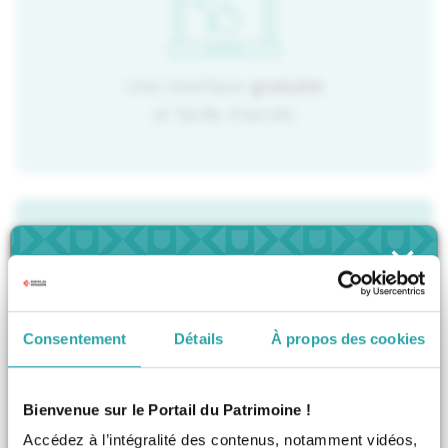
Une interface
gratuite
et facile d'accès
×
Consentement
Détails
À propos des cookies
Un accompagnement
à
toutes les étapes
Bienvenue sur le Portail du Patrimoine !
Vous souhaitez accéder
Accédez à l’intégralité des contenus, notamment vidéos,