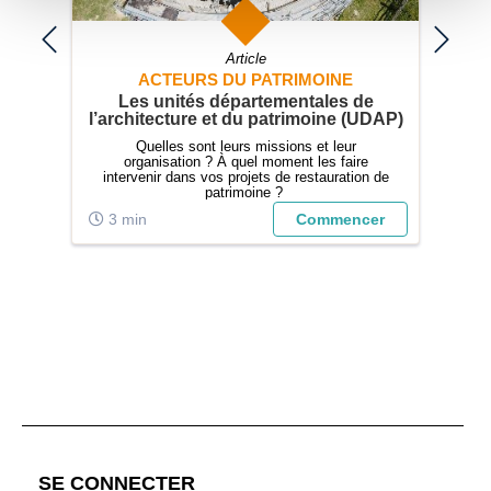
Article
ACTEURS DU PATRIMOINE
e
Les unités départementales de
AB
l’architecture et du patrimoine (UDAP)
?
vous
Quelles sont leurs missions et leur
Co
organisation ? À quel moment les faire
intervenir dans vos projets de restauration de
patrimoine ?
er
3 min
Commencer
5
;
SE CONNECTER