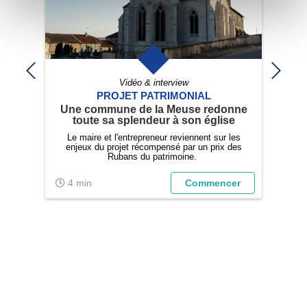
Vidéo & interview
ION
PROJET PATRIMONIAL
uver
Une commune de la Meuse redonne
toute sa splendeur à son église
a
ons
Le maire et l'entrepreneur reviennent sur les
su
enjeux du projet récompensé par un prix des
Rubans du patrimoine.
dy
pub
er
4 min
Commencer
5
;