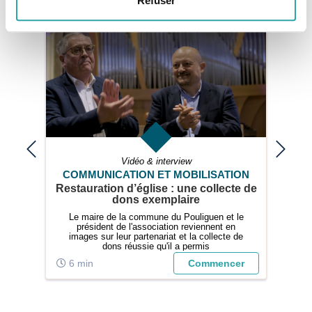
Refuser
Vidéo & interview
COMMUNICATION ET MOBILISATION
Restauration d’église : une collecte de
U
s
dons exemplaire
res
tifs
Le maire de la commune du Pouliguen et le
Le
és
président de l'association reviennent en
tion
images sur leur partenariat et la collecte de
ux
dons réussie qu'il a permis
s la
er
6 min
Commencer
4
ne