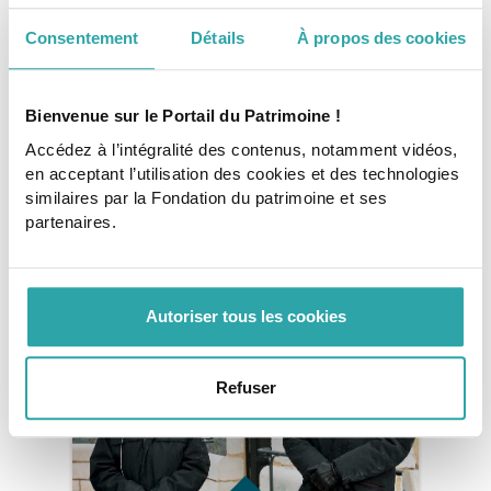
Consentement
Détails
À propos des cookies
Tags
Bienvenue sur le Portail du Patrimoine !
patrimoine religieux
collecte de dons
Accédez à l’intégralité des contenus, notamment vidéos,
en acceptant l’utilisation des cookies et des technologies
similaires par la Fondation du patrimoine et ses
Copyright : Fondation du patrimoine - Frizzzy, 2023
partenaires.
Pour aller plus loin
Autoriser tous les cookies
Refuser