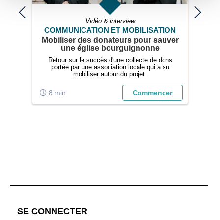
Vidéo & interview
ION
COMMUNICATION ET MOBILISATION
CO
e
Mobiliser des donateurs pour sauver
9 o
une église bourguignonne
Retour sur le succès d'une collecte de dons
 de
portée par une association locale qui a su
act
e.
mobiliser autour du projet.
er
8 min
Commencer
3
;
SE CONNECTER