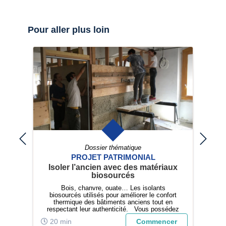
Pour aller plus loin
Dossier thématique
PROJET PATRIMONIAL
la
Isoler l’ancien avec des matériaux
L’
 ?
biosourcés
 Le
Bois, chanvre, ouate… Les isolants
Ave
vrez
biosourcés utilisés pour améliorer le confort
t
oine
thermique des bâtiments anciens tout en
respectant leur authenticité. Vous possédez
une maison ancienne ou un logement au
er
20 min
Commencer
5
charme historique et vous souhaitez améliorer