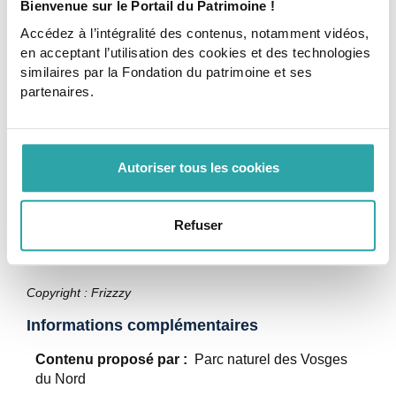
patrimoine.
Bienvenue sur le Portail du Patrimoine !
Retrouvez
des ressources sur l'isolation dans
Accédez à l’intégralité des contenus, notamment vidéos,
le bâti ancien.
en acceptant l’utilisation des cookies et des technologies
Participez au
MOOC "
Concevoir une
similaires par la Fondation du patrimoine et ses
réhabilitation énergétique responsable du bâti
partenaires.
ancien"
organisé par le CREBA.
Autoriser tous les cookies
Tags
Refuser
performance énergétique
diagnostic patrimonial
Copyright : Frizzzy
Informations complémentaires
Contenu proposé par :
Parc naturel des Vosges
du Nord