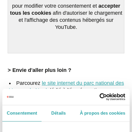
pour modifier votre consentement et
accepter
tous les cookies
afin d'autoriser le chargement
et l'affichage des contenus hébergés sur
YouTube.
> Envie d'aller plus loin ?
Parcourez
le site internet du parc national des
Vosges du Nord
dédié à l'écorénovation pour y
découvrir leurs conseils, formations et
ressources.
Découvrez
le projet inspirant de ce couple
Consentement
Détails
À propos des cookies
alsacien
qui a restauré leur ferme en auto-
réhabilitation, alliant circuit court et respect du