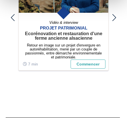
Vidéo & interview
PROJET PATRIMONIAL
tion
Ecorénovation et restauration d'une
Sa
ferme ancienne alsacienne
tez
Retour en image sur un projet d'envergure en
U
autoréhabilitation, mené par un couple de
p
s
passionnés, entre démarche environnementale
ons.
et patrimoniale.
ide
er
7 min
Commencer
4
.
;