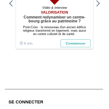
Vidéo & interview
VALORISATION
 de
Comment redynamiser un centre-
É
bourg grâce au patrimoine ?
ur
Pont-Croix : le renouveau d'un ancien édifice
L
able
religieux transformé en logement, mais aussi
en centre culturel et de santé.
er
6 min
Commencer
1
;
SE CONNECTER