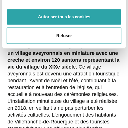
Villefranche-de-Rouergue a rouvert grâce à une
nouvelle activité touristique mise en place par
Autoriser tous les cookies
l'association CAP Solidarité. Propriété de la
commune et consacrée au culte catholique,
l'église a été transformée en lieu de célébration
Refuser
cultuelle, culturelle et touristique. L'association a
réaménagé l'intérieur de l'église pour
accueillir
un village aveyronnais en miniature avec une
crèche et environ 120 santons représentant la
vie du village du XIXe siècl
e. Ce village
aveyronnais est devenu une attraction touristique
pendant l'Avent de Noël et l'été, contribuant à la
restauration et à l'entretien de l'église, qui
accueille à nouveau des cérémonies religieuses.
L'installation minutieuse du village a été réalisée
en 2018, en veillant à ne pas perturber les
activités cultuelles. L'engouement des habitants
de Villefranche-de-Rouergue et des touristes