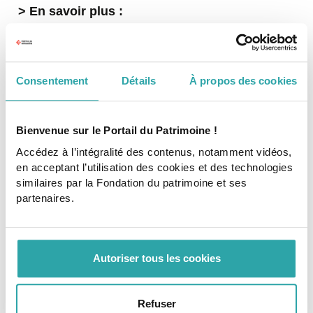
> En savoir plus :
La collecte de dons en faveur du projet de
l'étang des forges
Les contenus du Portail dédiés au patrimoine
Consentement
Détails
À propos des cookies
naturel
Bienvenue sur le Portail du Patrimoine !
Accédez à l’intégralité des contenus, notamment vidéos,
Tags
en acceptant l’utilisation des cookies et des technologies
similaires par la Fondation du patrimoine et ses
patrimoine naturel
partenaires.
Copyright : Frizzzy
Autoriser tous les cookies
Pour aller plus loin
Refuser