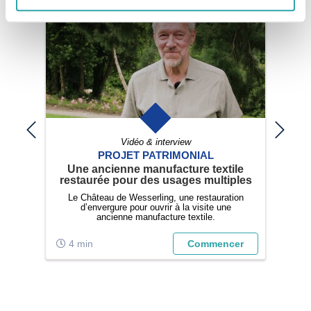
Vidéo & interview
PROJET PATRIMONIAL
Une ancienne manufacture textile
R
de
restaurée pour des usages multiples
a
Le Château de Wesserling, une restauration
D
d’envergure pour ouvrir à la visite une
n
ancienne manufacture textile.
 au
rts
er
4 min
Commencer
5