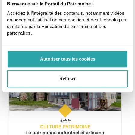
Article
Bienvenue sur le Portail du Patrimoine !
CULTURE PATRIMOINE
Accédez à l’intégralité des contenus, notamment vidéos,
Le patrimoine naturel
en acceptant l’utilisation des cookies et des technologies
Espèces animales et végétales, sites naturels... Petit
similaires par la Fondation du patrimoine et ses
aperçu du patrimoine naturel et des enjeux de sa
sauvegarde.
partenaires.
2 min
Commencer
Autoriser tous les cookies
Refuser
Article
CULTURE PATRIMOINE
Le patrimoine industriel et artisanal