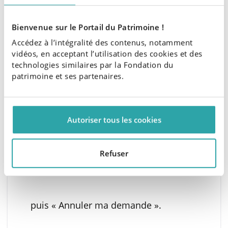
laquelle vous souhaitez vous inscrire.
Bienvenue sur le Portail du Patrimoine !
Accédez à l’intégralité des contenus, notamment
Vous recevoir ensuite un mail de
vidéos, en acceptant l’utilisation des cookies et des
confirmation. Le jour J, rejoignez la
technologies similaires par la Fondation du
visioconférence en cliquant sur la
patrimoine et ses partenaires.
session, puis « En voir plus » et «
Rejoindre ».
Autoriser tous les cookies
• SE DESINSCRIRE
Retournez sur la session de formation
Refuser
à laquelle vous vous êtes inscrit.
Cliquez sur « En voir plus »,
puis « Annuler ma demande ».