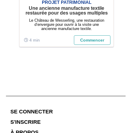
PROJET PATRIMONIAL
Une ancienne manufacture textile
Pré
s
restaurée pour des usages multiples
tifs
Le Château de Wesserling, une restauration
Vo
és
d’envergure pour ouvrir à la visite une
tion
ancienne manufacture textile.
ux
inf
s la
De
er
4 min
Commencer
2
ne
;
SE CONNECTER
S'INSCRIRE
À PROPOS