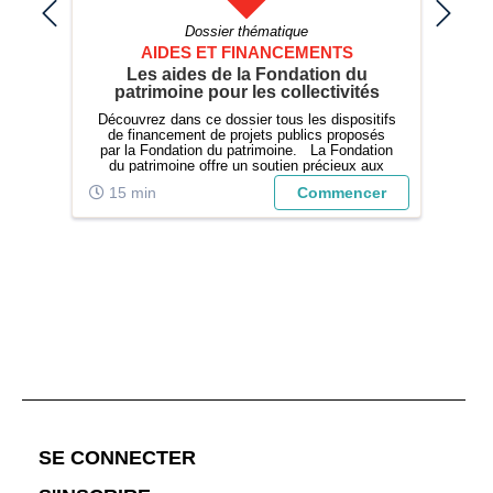
Dossier thématique
AIDES ET FINANCEMENTS
 et
Les aides de la Fondation du
Pan
patrimoine pour les collectivités
u
Découvrez dans ce dossier tous les dispositifs
DR
du
de financement de projets publics proposés
les
par la Fondation du patrimoine. La Fondation
su
du patrimoine offre un soutien précieux aux
la
collectivités et associations engagées dans la
s'
er
15 min
Commencer
2
sauvegarde et la valorisation du patrimoine
bât
public local. Ce dos...
;
SE CONNECTER