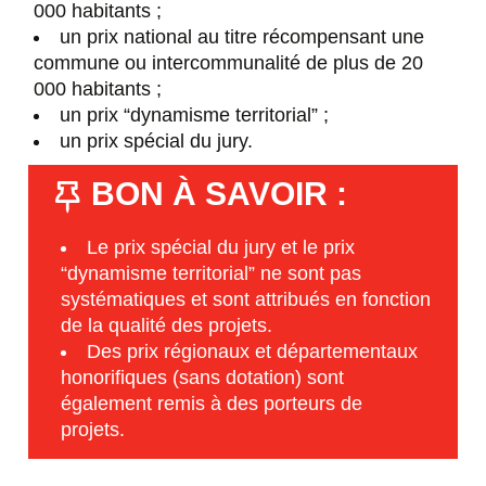
000 habitants ;
un prix national au titre récompensant une
commune ou intercommunalité de plus de 20
000 habitants ;
un prix “dynamisme territorial” ;
un prix spécial du jury.
BON À SAVOIR :
Le prix spécial du jury et le prix
“dynamisme territorial” ne sont pas
systématiques et sont attribués en fonction
de la qualité des projets.
Des prix régionaux et départementaux
honorifiques (sans dotation) sont
également remis à des porteurs de
projets.