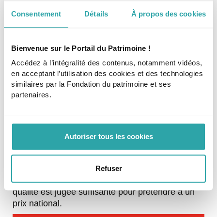
Consentement
Détails
À propos des cookies
La réception des dossiers de candidature est
centralisée par la FFB au niveau national puis
ceux-ci sont transmis aux fédérations
Bienvenue sur le Portail du Patrimoine !
départementales pour vérification. Les dossiers
Accédez à l’intégralité des contenus, notamment vidéos,
sont ensuite regroupés par région et adressés
en acceptant l’utilisation des cookies et des technologies
aux fédérations régionales.
similaires par la Fondation du patrimoine et ses
partenaires.
ÉTAPE 2 : LA SÉLECTION PAR
LES JURYS
Des jurys régionaux (ou interrégionaux) sont
Autoriser tous les cookies
chargés de décerner des prix départementaux
(au maximum deux par département et parfois
aucun selon la qualité des dossiers) et de
Refuser
proposer au jury national deux dossiers dont la
qualité est jugée suffisante pour prétendre à un
prix national.