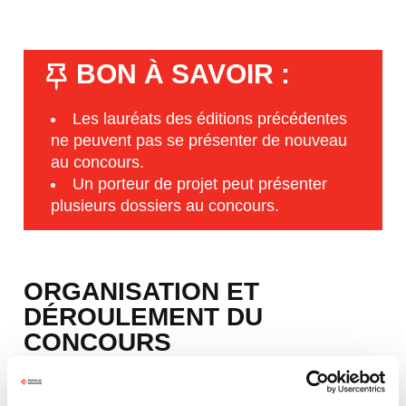
BON À SAVOIR :
Les lauréats des éditions précédentes
ne peuvent pas se présenter de nouveau
au concours.
Un porteur de projet peut présenter
plusieurs dossiers au concours.
ORGANISATION ET
DÉROULEMENT DU
CONCOURS
ÉTAPE 1 : L’ÉTUDE DES
DOSSIERS