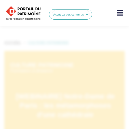
ACCUEIL
•
CULTURE PATRIMOINE
CULTURE PATRIMOINE
Formation à distance
[WEBINAIRE] Notre-Dame de
Paris : les métamorphoses
d'une cathédrale