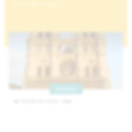
1 h
Tous publics
S'inscrire
Nombre de visites :
7026