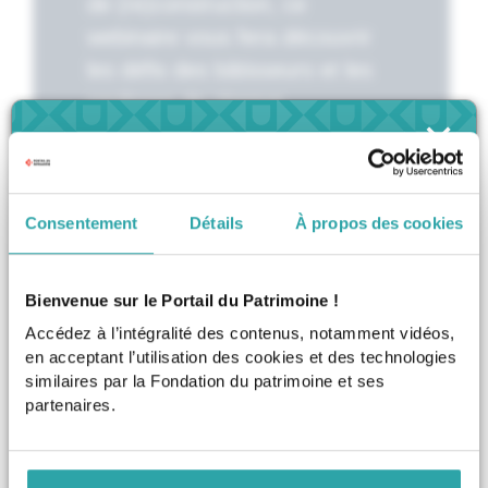
de (re)construction, ce
webinaire vous fera découvrir
les défis des bâtisseurs et les
coulisses de chaque
×
reconstruction et comprendre
comment, siècle après siècle,
Notre-Dame n’a cessé de se
Consentement
Détails
À propos des cookies
réinventer.
Les intervenants :
Bienvenue sur le Portail du Patrimoine !
Vous souhaitez accéder
Accédez à l’intégralité des contenus, notamment vidéos,
Bertrand de Feydeau, Vice-
uniquement aux contenus qui
en acceptant l’utilisation des cookies et des technologies
Président de la Fondation du
vous concernent ?
similaires par la Fondation du patrimoine et ses
patrimoine
partenaires.
Matthieu Lours, Historien de
Sélectionnez à tout moment votre profil en
l'architecture, auteur du livre officiel
haut du site
de la restauration de Notre-Dame
de Paris