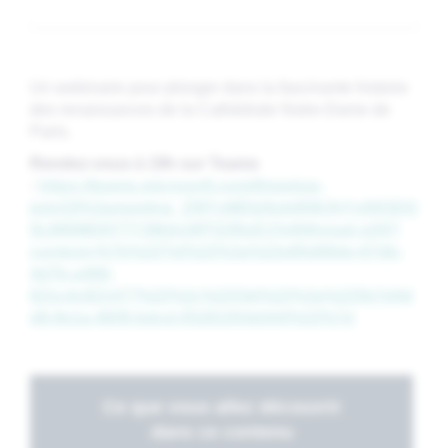
Un webinaire pour plonger dans la fascinante histoire
des renaissances de la Cathédrale Notre-Dame de
Paris.
Rendez-vous à 19h sur Teams
:
https://teams.microsoft.com/l/meetup-
join/19%3ameeting_ZWYzMDIzNzktNWJhYy00ODQ
5LWI0MDItYTY3Mzk1MTQ3NzE1%40thread.v2/0?
context=%7b%22Tid%22%3a%22e85d68de-67db-
4d7b-a468-
621c4c821477%22%2c%22Oid%22%3a%225b7d4d
d8-8e1a-4609-bdcd-05281054d444%22%7d
Ce que vous allez découvrir
dans ce contenu