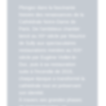
Plongez dans la fascinante
histoire des renaissances de la
Cathédrale Notre-Dame de
Paris. De l’ambitieux chantier
lancé au XIIᵉ siècle par Maurice
de Sully aux spectaculaires
restaurations menées au XIXᵉ
siècle par Eugène Viollet-le-
Duc, puis à sa restauration
suite à l’incendie de 2019,
chaque époque a transformé la
cathédrale tout en préservant
son identité.
À travers ses grandes phases