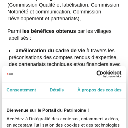
(Commission Qualité et labélisation, Commission
Notoriété et communication, Commission
Développement et partenariats),
Parmi
les bénéfices obtenus
par les villages
labellisés :
amélioration du cadre de vie
à travers les
préconisations des comptes-rendus d’expertise,
des partenariats techniques et/ou financiers avec
les collectivités et les échanges d’expériences
entre villages (séminaires thématiques, banque
de ressources…) ;
Consentement
Détails
À propos des cookies
acquisition d’une notoriété nationale et
internationale
grâce à une communication
multicanale : guide et carte de voyage
Bienvenue sur le Portail du Patrimoine !
(Flammarion Michelin), web et réseaux sociaux,
Accédez à l’intégralité des contenus, notamment vidéos,
relations médias ;
en acceptant l’utilisation des cookies et des technologies
accroissement et diversification de