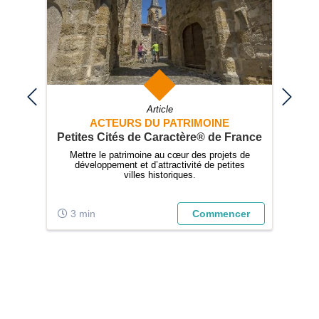
Article
ACTEURS DU PATRIMOINE
ance
Petites Cités de Caractère® de France
Élus
Mettre le patrimoine au cœur des projets de
développement et d’attractivité de petites
Com
villes historiques.
ans
e ?
er
3 min
Commencer
6