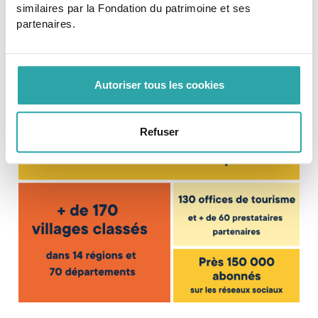
similaires par la Fondation du patrimoine et ses
l’activité économique
basés sur le tourisme
partenaires.
vert et patrimonial, le terroir et les savoir-faire.
Autoriser tous les cookies
QUELQUES CHIFFRES
CLEFS
Refuser